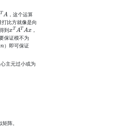
T
A
，这个运算
量打比方就像是向
x
T
A
T
A
x
得到
，
要保证模不为
）即可保证
担心主元过小或为
似矩阵。
。