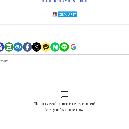
apachecn/AiLearning