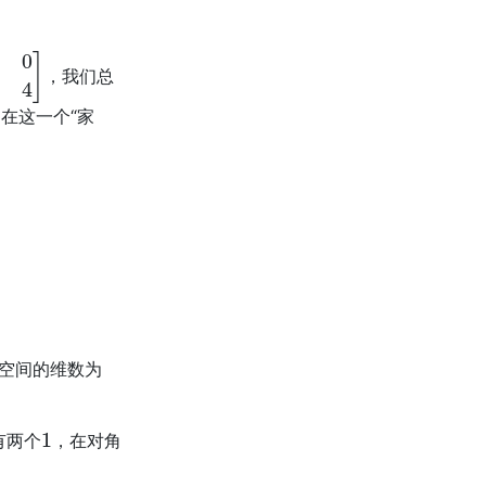
7
4
]
，我们总
在这一个“家
空间的维数为
1
有两个
，在对角