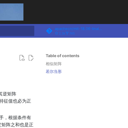
apachecn/mit-18.06-linalg-notes
2.3k
745
rt searching
Table of contents
相似矩阵
若尔当形
其逆矩阵
特征值也必为正
手，根据条件有
定矩阵之和也是正