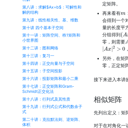
定矩阵。
第八讲：求解$Ax=b$：可解性和
m
解的结构
再来看有
第九讲：线性相关性、基、维数
会得到一个
量的长度平
第十讲 四个基本子空间
(
A
分组得到
第十一讲：矩阵空间、秩1矩阵和
小世界图
零，则需要
|
A
x
|
2
>
0
第十二讲：图和网络
第十三讲：复习一
另外，在矩
第十四讲：正交向量与子空间
零，正定矩
第十五讲：子空间投影
第十六讲：投影矩阵和最小二乘
接下来进入本讲
第十七讲：正交矩阵和Gram-
Schmidt正交化法
相似矩阵
第十八讲：行列式及其性质
第十九讲：行列式公式和代数余子
式
先列出定义：矩
第二十讲：克拉默法则、逆矩阵、
体积
对于在对角化一