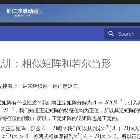
Type to sta
九讲：相似矩阵和若尔当形
先接着上一讲来继续说一说正定矩阵。
A
=
S
Λ
S
−
1
逆矩阵有什么性质？我们将正定矩阵分解为
，引入
1
S
−
1
，我们知道正定矩阵的特征值均为正值，所以其逆矩阵的
阵特征值的倒数）所以，正定矩阵的逆矩阵也是正定的。
A
+
B
x
T
(
A
+
B
)
x
均为正定矩阵，那么
呢？我们可以从判定
入
x
T
B
x
>
0
x
T
(
A
+
B
)
x
>
0
，将两式相加即得到
。所以正