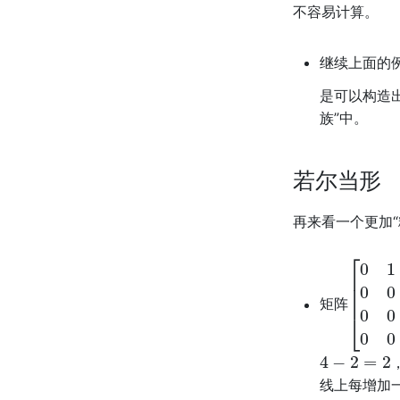
不容易计算。
继续上面的
是可以构造
族”中。
若尔当形
再来看一个更加“
[
0
1
0
0
矩阵
4
−
2
=
2
线上每增加