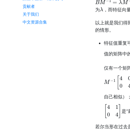
λ
贡献者
为
，而特征向
关于我们
中文资源合集
以上就是我们得
的情形。
特征值重复
值的矩阵中
仅有一个矩
M
−
1
[
4
0
0
自己相似）
[
4
1
0
4
]
是
若尔当形在过去