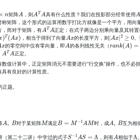
×
n
A
A
T
A
A
矩阵
，则
具有什么性质？我们在投影部分经常使用
对称矩阵，这个形式的运算用数字打比方就像是一个平方，用向
A
T
A
方，而对于矩阵，有
正定：在式子两边分别乘向量及其转置
x
)
T
(
A
x
)
A
x
|
A
x
|
2
≥
0
，相当于得到了向量
的长度平方，则
。
A
x
A
r
a
n
k
(
A
)
=
n
的零空间中仅有零向量，即
的各列线性无关（
A
T
A
，
正定。
阵数值计算中，正定矩阵消元不需要进行“行交换”操作，也不必
阵具有良好的计算性质。
的正题。
A
,
B
M
B
=
M
−
1
A
M
A
,
B
阵
对于某矩阵
满足
时，成
互为相
S
−
1
A
S
=
Λ
A
Λ
讲（第二十二讲）中学过的式子
，则有
相似于