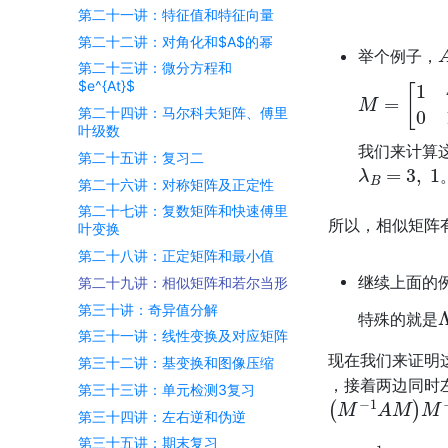
第二十一讲：特征值和特征向量
第二十二讲：对角化和$A$的幂
举个例子，
第二十三讲：微分方程和
$e^{At}$
M
=
[
1
4
0
1
]
第二十四讲：马尔科夫矩阵、傅里
叶级数
我们来计算
第二十五讲：复习二
λ
B
=
3
,
1
第二十六讲：对称矩阵及正定性
第二十七讲：复数矩阵和快速傅里
所以，相似矩阵
叶变换
第二十八讲：正定矩阵和最小值
继续上面的
第二十九讲：相似矩阵和若尔当形
第三十讲：奇异值分解
特殊的就是
第三十一讲：线性变换及对应矩阵
现在我们来证明
第三十二讲：基变换和图像压缩
，接着两边同时
第三十三讲：单元检测3复习
(
M
−
1
A
M
)
M
−
第三十四讲：左右逆和伪逆
B
M
−
1
=
λ
M
−
1
第三十五讲：期末复习