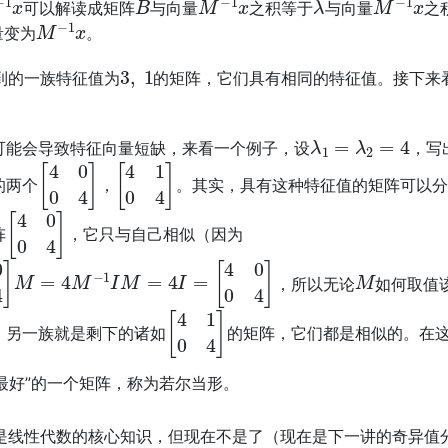
可以解读成矩阵
与向量
之积等于
与向量
之
M
−
1
x
量变为
。
3
,
1
到的一族特征值为
的矩阵，它们具有相同的特征值。接下来
λ
1
=
λ
2
=
4
可能会导致特征向量短缺，来看一个例子，设
，写
[
4
0
0
4
]
[
4
1
0
4
]
的两个
，
。其实，具有这种特征值的矩阵可以分
[
4
0
0
4
]
阵
，它只与自己相似（因为
4
]
M
=
4
M
−
1
I
M
=
4
I
=
[
4
0
0
4
]
M
，所以无论
如何取值
[
4
1
0
4
]
；另一族就是剩下的诸如
的矩阵，它们都是相似的。在这
“最好”的一个矩阵，称为若尔当形。
是线性代数的核心知识，但现在不是了（现在是下一讲的奇异值