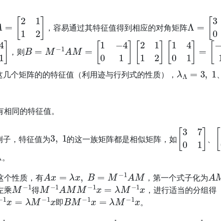
A
=
[
2
1
1
2
]
Λ
=
[
3
0
，容易通过其特征值得到相应的对角矩阵
B
=
M
−
1
A
M
=
[
1
−
4
0
1
]
[
2
1
1
2
]
[
1
4
0
1
]
=
[
−
2
−
15
1
6
，则
λ
Λ
=
3
,
1
这几个矩阵的的特征值（利用迹与行列式的性质），
。
有相同的特征值。
3
,
1
[
3
7
0
1
]
[
例子，特征值为
的这一族矩阵都是相似矩阵，如
、
Λ
。
A
x
=
λ
x
,
B
=
M
−
1
A
M
A
这个性质，有
，第一个式子化为
M
−
1
M
−
1
A
M
M
−
1
x
=
λ
M
−
1
x
左乘
得
，进行适当的分组得
1
x
=
λ
M
−
1
x
B
M
−
1
x
=
λ
M
−
1
x
即
。
x
B
M
−
1
x
λ
M
−
1
x