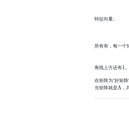
特征向量。
所有有，每一个
1
角线上方还有
在矩阵为“好矩阵
Λ
当矩阵就是
，