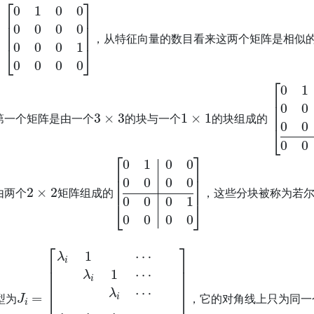
[
0
1
0
0
0
0
0
0
0
0
0
1
0
0
0
0
]
，
，从特征向量的数目看来这两个矩阵是相似
3
×
3
1
×
1
[
0
1
0
0
第一个矩阵是由一个
的块与一个
的块组成的
2
×
2
[
0
1
0
0
0
0
0
0
0
0
0
1
0
0
0
0
]
由两个
矩阵组成的
，这些分块被称为若
J
⋮
i
=
⋮
[
λ
⋮
i
1
⋱
⋯
λ
λ
i
i
]
1
⋯
λ
i
⋯
型为
，它的对角线上只为同一