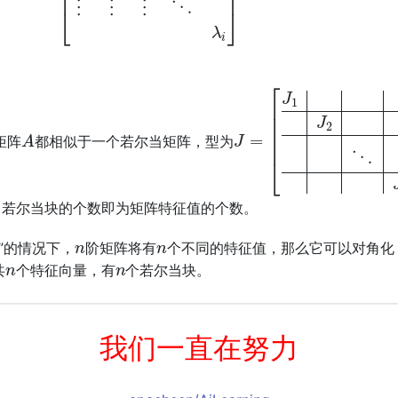
A
J
=
[
J
1
J
2
⋱
J
d
]
矩阵
都相似于一个若尔当矩阵，型为
。若尔当块的个数即为矩阵特征值的个数。
n
n
”的情况下，
阶矩阵将有
个不同的特征值，那么它可以对角化
n
n
共
个特征向量，有
个若尔当块。
我们一直在努力