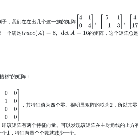
[
4
1
0
4
]
,
[
5
1
−
1
3
]
,
[
4
0
1
例子，我们在在出几个这一族的矩阵
t
r
a
c
e
(
A
)
=
8
,
det
A
=
16
出一个满足
的矩阵，这个矩阵总是
糟糕”的矩阵：
0
0
1
0
0
0
0
0
0
0
0
0
]
2
，其特征值为四个零。很明显矩阵的秩为
，所以其零
，即该矩阵有两个特征向量。可以发现该矩阵在主对角线的上方
1
一个
，特征向量个个数就减少一个。