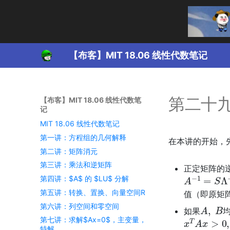
【布客】MIT 18.06 线性代数笔记
第二十
【布客】MIT 18.06 线性代数笔
记
MIT 18.06 线性代数笔记
第一讲：方程组的几何解释
在本讲的开始，
第二讲：矩阵消元
第三讲：乘法和逆矩阵
正定矩阵的
A
−
1
=
S
Λ
−
第四讲：$A$ 的 $LU$ 分解
第五讲：转换、置换、向量空间R
值（即原矩
A
,
B
第六讲：列空间和零空间
如果
x
T
A
x
>
0
,
第七讲：求解$Ax=0$，主变量，
特解