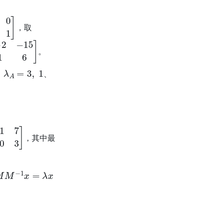
0
1
]
，取
]
。
λ
A
=
3
,
1
、
、
1
7
0
3
]
，其中最
M
M
−
1
x
=
λ
x
B